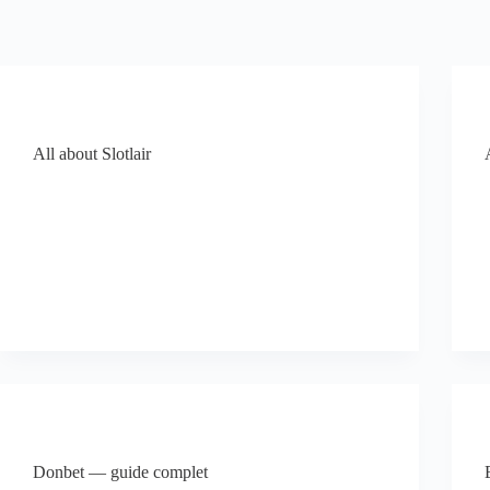
Skip
to
content
Uncategorized
All about Slotlair
Discover the Excitement of Slotlair What is
Slotlair? Slotlair is an innovative platform that
caters to both seasoned gamers and newcomers
alike. Renowned for its extensive library of online
slot games, Slotlair offers an immersive experience
designed to entertain players…
wp-support-openai-env
August 6, 2026
Uncategorized
Donbet — guide complet