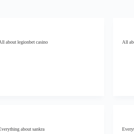
Uncategorized
All about legionbet casino
All ab
Exploring the Excitement of legionbet casino What
Explor
Makes Legionbet Casino Stand Out? Online
Rise 
casinos have mushroomed over the years, but
indust
legionbet casino has carved a niche for itself. With
years,
a user-friendly interface and a wide variety of
forefr
games, it appeals…
offere
wp-support-openai-env
August 6, 2026
Uncategorized
Everything about sankra
Everyt