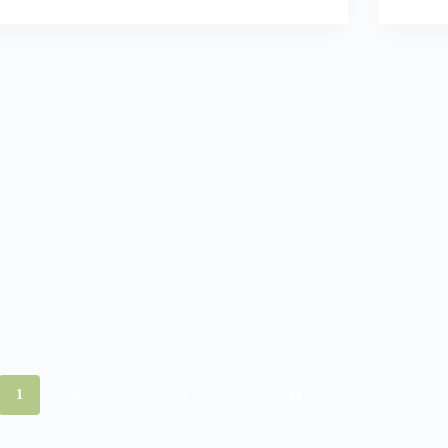
1
2
3
4
…
44